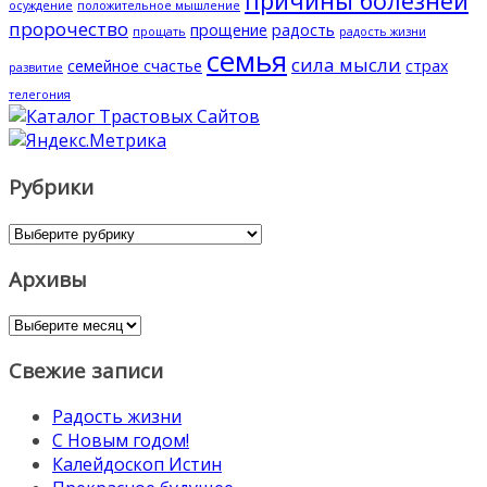
причины болезней
осуждение
положительное мышление
пророчество
прощение
радость
прощать
радость жизни
семья
сила мысли
семейное счастье
страх
развитие
телегония
Рубрики
Рубрики
Архивы
Архивы
Свежие записи
Радость жизни
С Новым годом!
Калейдоскоп Истин