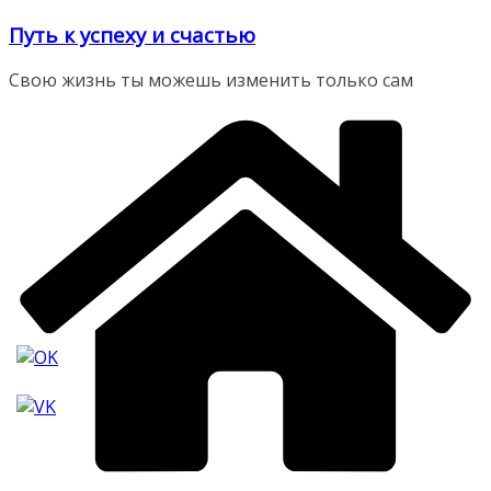
Перейти
Путь к успеху и счастью
к
содержимому
Свою жизнь ты можешь изменить только сам