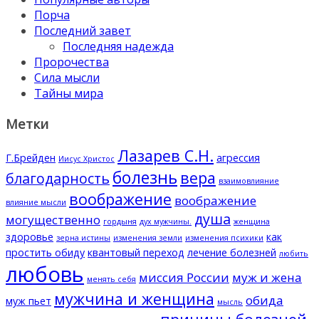
Порча
Последний завет
Последняя надежда
Пророчества
Сила мысли
Тайны мира
Метки
Лазарев С.Н.
Г.Брейден
агрессия
Иисус Христос
болезнь
вера
благодарность
взаимовлияние
воображение
воображение
влияние мысли
душа
могущественно
гордыня
дух мужчины.
женщина
здоровье
как
зерна истины
изменения земли
изменения психики
простить обиду
квантовый переход
лечение болезней
любить
любовь
миссия России
муж и жена
менять себя
мужчина и женщина
обида
муж пьет
мысль