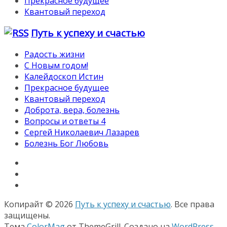
Прекрасное будущее
Квантовый переход
Путь к успеху и счастью
Радость жизни
С Новым годом!
Калейдоскоп Истин
Прекрасное будущее
Квантовый переход
Доброта, вера, болезнь
Вопросы и ответы 4
Сергей Николаевич Лазарев
Болезнь Бог Любовь
Копирайт © 2026
Путь к успеху и счастью
. Все права
защищены.
Тема
ColorMag
от ThemeGrill. Создано на
WordPress
.