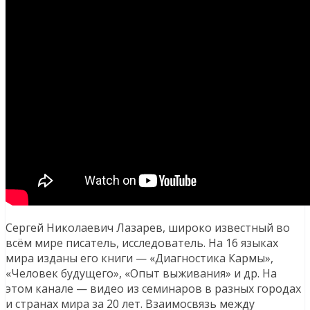
Сергей Николаевич Лазарев, широко известный во
всём мире писатель, исследователь. На 16 языках
мира изданы его книги — «Диагностика Кармы»,
«Человек будущего», «Опыт выживания» и др. На
этом канале — видео из семинаров в разных городах
и странах мира за 20 лет. Взаимосвязь между