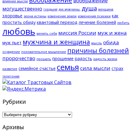
воображение
влияние мысли
душа
могущественно
гордыня
дух мужчины.
женщина
здоровье
как
зерна истины
изменения земли
изменения психики
простить обиду
квантовый переход
лечение болезней
любить
любовь
миссия России
муж и жена
менять себя
мужчина и женщина
обида
муж пьет
мысль
причины болезней
осуждение
положительное мышление
пророчество
прощение
радость
прощать
радость жизни
семья
сила мысли
семейное счастье
страх
развитие
телегония
Рубрики
Рубрики
Архивы