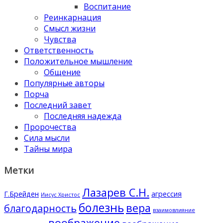
Воспитание
Реинкарнация
Смысл жизни
Чувства
Ответственность
Положительное мышление
Общение
Популярные авторы
Порча
Последний завет
Последняя надежда
Пророчества
Сила мысли
Тайны мира
Метки
Лазарев С.Н.
Г.Брейден
агрессия
Иисус Христос
болезнь
вера
благодарность
взаимовлияние
воображение