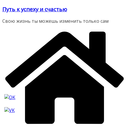
Перейти
Путь к успеху и счастью
к
содержимому
Свою жизнь ты можешь изменить только сам