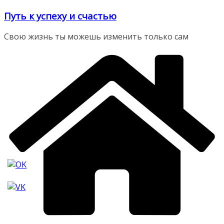
Перейти
Путь к успеху и счастью
к
содержимому
Свою жизнь ты можешь изменить только сам