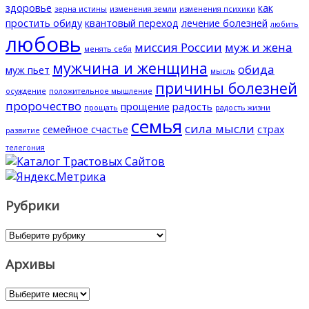
здоровье
как
зерна истины
изменения земли
изменения психики
простить обиду
квантовый переход
лечение болезней
любить
любовь
миссия России
муж и жена
менять себя
мужчина и женщина
обида
муж пьет
мысль
причины болезней
осуждение
положительное мышление
пророчество
прощение
радость
прощать
радость жизни
семья
сила мысли
семейное счастье
страх
развитие
телегония
Рубрики
Рубрики
Архивы
Архивы