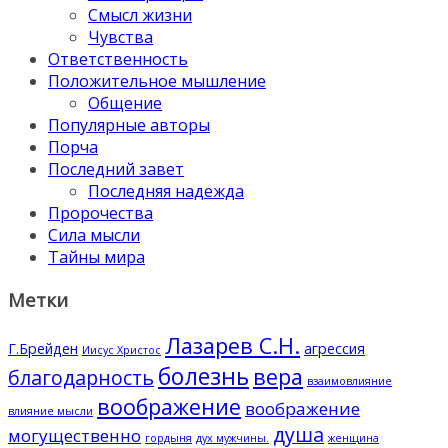
Смысл жизни
Чувства
Ответственность
Положительное мышление
Общение
Популярные авторы
Порча
Последний завет
Последняя надежда
Пророчества
Сила мысли
Тайны мира
Метки
Лазарев С.Н.
Г.Брейден
агрессия
Иисус Христос
болезнь
вера
благодарность
взаимовлияние
воображение
воображение
влияние мысли
душа
могущественно
гордыня
дух мужчины.
женщина