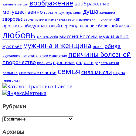
воображение
воображение
влияние мысли
душа
могущественно
гордыня
дух мужчины.
женщина
здоровье
как
зерна истины
изменения земли
изменения психики
простить обиду
квантовый переход
лечение болезней
любить
любовь
миссия России
муж и жена
менять себя
мужчина и женщина
обида
муж пьет
мысль
причины болезней
осуждение
положительное мышление
пророчество
прощение
радость
прощать
радость жизни
семья
сила мысли
семейное счастье
страх
развитие
телегония
Рубрики
Рубрики
Архивы