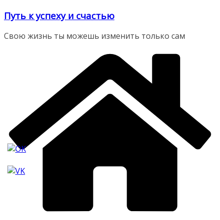
Перейти
Путь к успеху и счастью
к
содержимому
Свою жизнь ты можешь изменить только сам