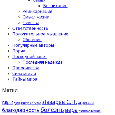
Семья
Воспитание
Реинкарнация
Смысл жизни
Чувства
Ответственность
Положительное мышление
Общение
Популярные авторы
Порча
Последний завет
Последняя надежда
Пророчества
Сила мысли
Тайны мира
Метки
Лазарев С.Н.
Г.Брейден
агрессия
Иисус Христос
болезнь
вера
благодарность
взаимовлияние