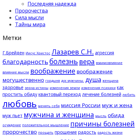
Последняя надежда
Пророчества
Сила мысли
Тайны мира
Метки
Лазарев С.Н.
Г.Брейден
агрессия
Иисус Христос
болезнь
вера
благодарность
взаимовлияние
воображение
воображение
влияние мысли
душа
могущественно
гордыня
дух мужчины.
женщина
здоровье
как
зерна истины
изменения земли
изменения психики
простить обиду
квантовый переход
лечение болезней
любить
любовь
миссия России
муж и жена
менять себя
мужчина и женщина
обида
муж пьет
мысль
причины болезней
осуждение
положительное мышление
пророчество
прощение
радость
прощать
радость жизни