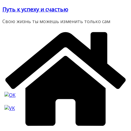
Перейти
Путь к успеху и счастью
к
содержимому
Свою жизнь ты можешь изменить только сам