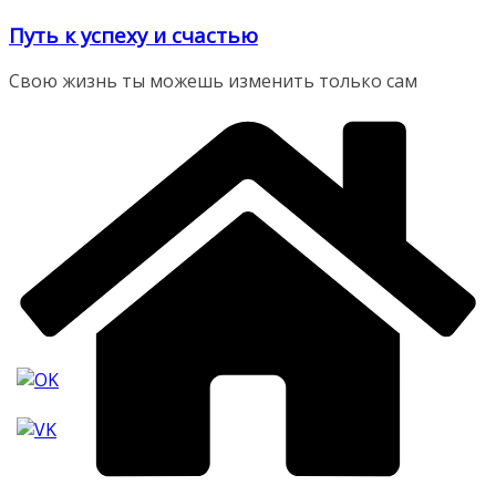
Перейти
Путь к успеху и счастью
к
содержимому
Свою жизнь ты можешь изменить только сам