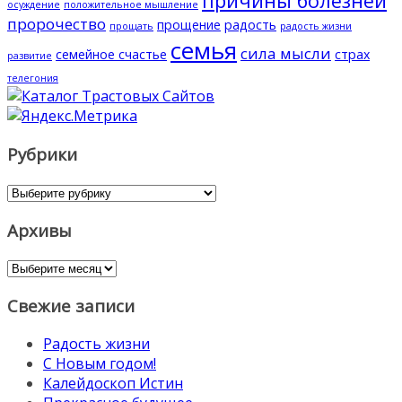
причины болезней
осуждение
положительное мышление
пророчество
прощение
радость
прощать
радость жизни
семья
сила мысли
семейное счастье
страх
развитие
телегония
Рубрики
Рубрики
Архивы
Архивы
Свежие записи
Радость жизни
С Новым годом!
Калейдоскоп Истин