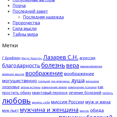
Порча
Последний завет
Последняя надежда
Пророчества
Сила мысли
Тайны мира
Метки
Лазарев С.Н.
Г.Брейден
агрессия
Иисус Христос
болезнь
вера
благодарность
взаимовлияние
воображение
воображение
влияние мысли
душа
могущественно
гордыня
дух мужчины.
женщина
здоровье
как
зерна истины
изменения земли
изменения психики
простить обиду
квантовый переход
лечение болезней
любить
любовь
миссия России
муж и жена
менять себя
мужчина и женщина
обида
муж пьет
мысль