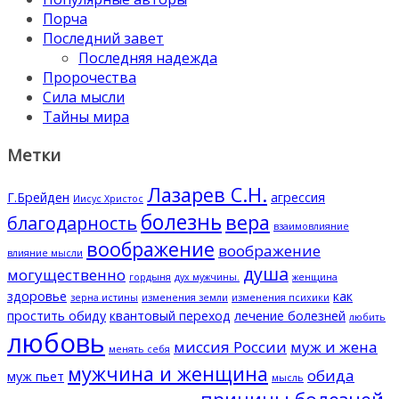
Порча
Последний завет
Последняя надежда
Пророчества
Сила мысли
Тайны мира
Метки
Лазарев С.Н.
Г.Брейден
агрессия
Иисус Христос
болезнь
вера
благодарность
взаимовлияние
воображение
воображение
влияние мысли
душа
могущественно
гордыня
дух мужчины.
женщина
здоровье
как
зерна истины
изменения земли
изменения психики
простить обиду
квантовый переход
лечение болезней
любить
любовь
миссия России
муж и жена
менять себя
мужчина и женщина
обида
муж пьет
мысль