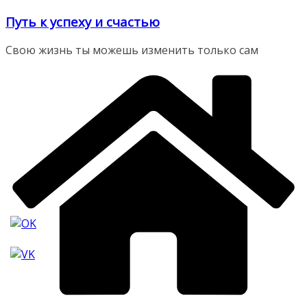
Перейти
Путь к успеху и счастью
к
содержимому
Свою жизнь ты можешь изменить только сам