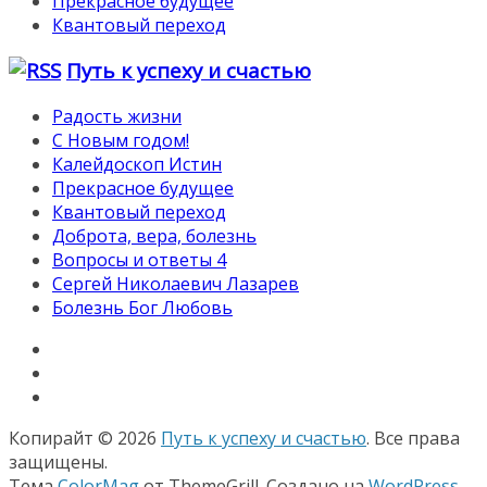
Прекрасное будущее
Квантовый переход
Путь к успеху и счастью
Радость жизни
С Новым годом!
Калейдоскоп Истин
Прекрасное будущее
Квантовый переход
Доброта, вера, болезнь
Вопросы и ответы 4
Сергей Николаевич Лазарев
Болезнь Бог Любовь
Копирайт © 2026
Путь к успеху и счастью
. Все права
защищены.
Тема
ColorMag
от ThemeGrill. Создано на
WordPress
.