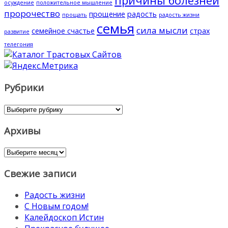
причины болезней
осуждение
положительное мышление
пророчество
прощение
радость
прощать
радость жизни
семья
сила мысли
семейное счастье
страх
развитие
телегония
Рубрики
Рубрики
Архивы
Архивы
Свежие записи
Радость жизни
С Новым годом!
Калейдоскоп Истин