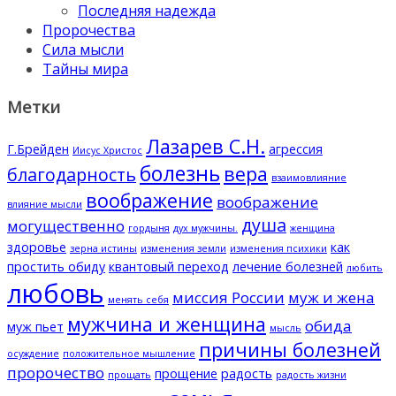
Последняя надежда
Пророчества
Сила мысли
Тайны мира
Метки
Лазарев С.Н.
Г.Брейден
агрессия
Иисус Христос
болезнь
вера
благодарность
взаимовлияние
воображение
воображение
влияние мысли
душа
могущественно
гордыня
дух мужчины.
женщина
здоровье
как
зерна истины
изменения земли
изменения психики
простить обиду
квантовый переход
лечение болезней
любить
любовь
миссия России
муж и жена
менять себя
мужчина и женщина
обида
муж пьет
мысль
причины болезней
осуждение
положительное мышление
пророчество
прощение
радость
прощать
радость жизни