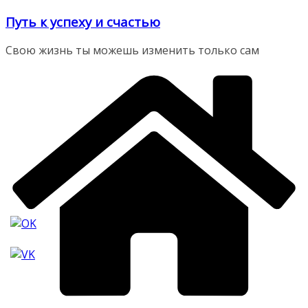
Перейти
Путь к успеху и счастью
к
содержимому
Свою жизнь ты можешь изменить только сам