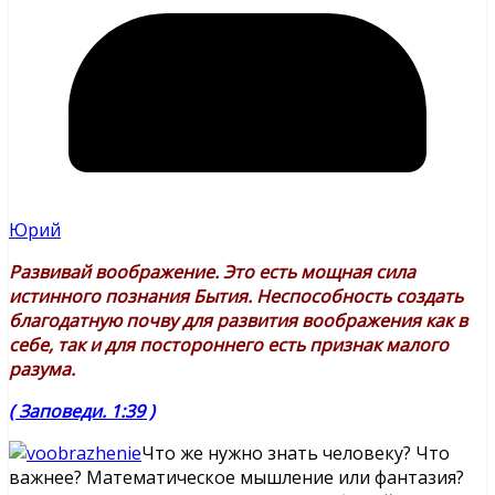
Юрий
Развивай воображение. Это есть мощная сила
истинного познания Бытия. Неспособность создать
благодатную почву для развития воображения как в
себе, так и для постороннего есть признак малого
разума.
( Заповеди. 1:39 )
Что же нужно знать человеку? Что
важнее? Математическое мышление или фантазия?