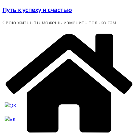
Перейти
Путь к успеху и счастью
к
содержимому
Свою жизнь ты можешь изменить только сам