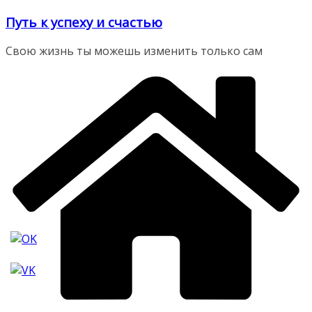
Перейти
Путь к успеху и счастью
к
содержимому
Свою жизнь ты можешь изменить только сам